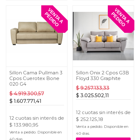
V
E
T
A
A
E
D
I
D
V
E
T
A
A
E
D
I
D
N
P
O
N
P
O
Sillon Cama Pullman 3
Sillon Onix 2 Cpos G3B
Cpos Cuerotex Bone
Floyd 330 Graphite
020 G4
$
9.257.133,33
$
4.919.300,57
$
3.025.502,11
$
1.607.771,41
12
cuotas
sin interés
de
12
cuotas
sin interés
de
$
252.125,18
$
133.980,95
Venta a pedido. Disponible en
Venta a pedido. Disponible en
40
dias.
40
dias.