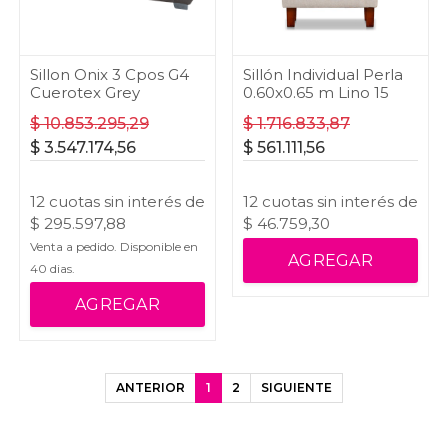
Sillon Onix 3 Cpos G4
Sillón Individual Perla
Cuerotex Grey
0.60x0.65 m Lino 15
$
10.853.295,29
$
1.716.833,87
$
3.547.174,56
$
561.111,56
12
cuotas
sin interés
de
12
cuotas
sin interés
de
$
295.597,88
$
46.759,30
Venta a pedido. Disponible en
AGREGAR
40
dias.
AGREGAR
ANTERIOR
1
2
SIGUIENTE