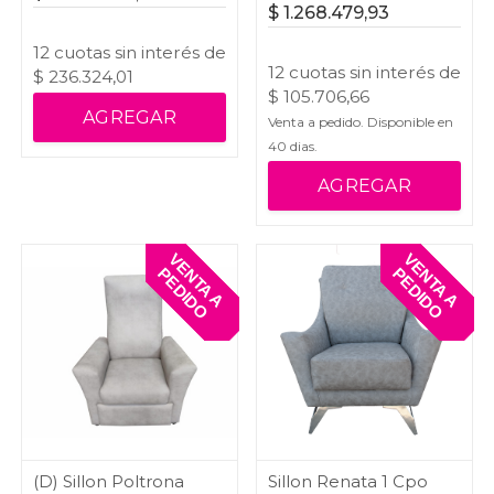
$
1.268.479,93
12
cuotas
sin interés
de
12
cuotas
sin interés
de
$
236.324,01
$
105.706,66
AGREGAR
Venta a pedido. Disponible en
40
dias.
AGREGAR
V
E
T
A
A
E
D
I
D
V
E
T
A
A
E
D
I
D
N
P
O
N
P
O
(D) Sillon Poltrona
Sillon Renata 1 Cpo