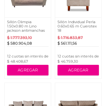
Sillón Olimpia
Sillón Individual Perla
1.50x0.80 m Lino
0.60x0.65 m Cuerotex
jackson antimanchas
18
$
1.777.393,10
$
1.716.833,87
$
580.904,08
$
561.111,56
12
cuotas
sin interés
de
12
cuotas
sin interés
de
$
48.408,67
$
46.759,30
AGREGAR
AGREGAR