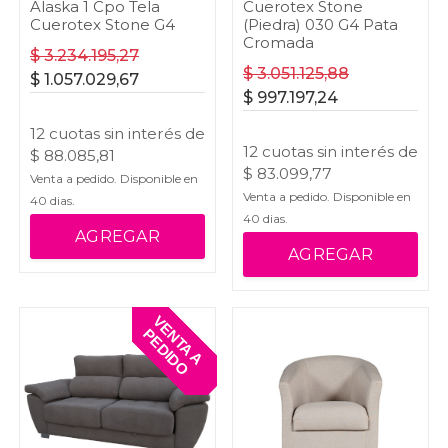
Alaska 1 Cpo Tela
Cuerotex Stone
Cuerotex Stone G4
(Piedra) 030 G4 Pata
Cromada
$
3.234.195,27
$
3.051.125,88
$
1.057.029,67
$
997.197,24
12
cuotas
sin interés
de
12
cuotas
sin interés
de
$
88.085,81
$
83.099,77
Venta a pedido. Disponible en
Venta a pedido. Disponible en
40
dias.
40
dias.
AGREGAR
AGREGAR
V
E
T
A
A
E
D
I
D
N
P
O