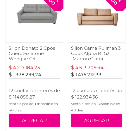
Sillon Donato 2 Cpos
Sillon Cama Pullman 3
Cuerotex Stone
Cpos Alpha 81 G3
Wengue G4
(Marron Claro)
$
4.217.184,23
$
4.513.709,34
$
1.378.299,24
$
1.475.212,33
12
cuotas
sin interés
de
12
cuotas
sin interés
de
$
114.858,27
$
122.934,36
Venta a pedido. Disponible en
Venta a pedido. Disponible en
40
dias.
40
dias.
AGREGAR
AGREGAR