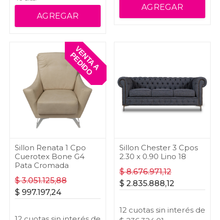
AGREGAR
AGREGAR
V
E
T
A
A
E
D
I
D
N
P
O
Sillon Renata 1 Cpo
Sillon Chester 3 Cpos
Cuerotex Bone G4
2.30 x 0.90 Lino 18
Pata Cromada
$
8.676.971,12
$
3.051.125,88
$
2.835.888,12
$
997.197,24
12
cuotas
sin interés
de
12
cuotas
sin interés
de