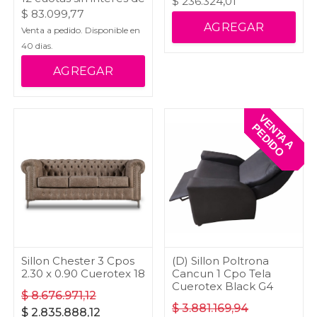
$
236.324,01
$
83.099,77
AGREGAR
Venta a pedido. Disponible en
40
dias.
AGREGAR
V
E
T
A
A
E
D
I
D
N
P
O
Sillon Chester 3 Cpos
(D) Sillon Poltrona
2.30 x 0.90 Cuerotex 18
Cancun 1 Cpo Tela
Cuerotex Black G4
$
8.676.971,12
$
3.881.169,94
$
2.835.888,12