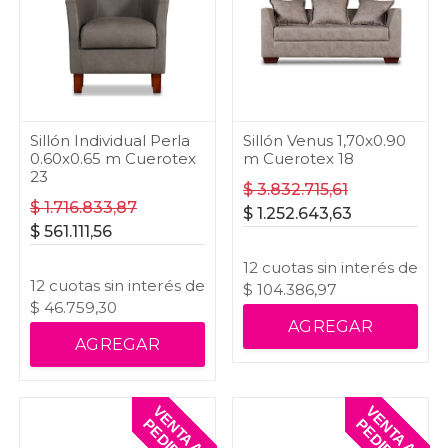
Sillón Individual Perla
Sillón Venus 1,70x0.90
0.60x0.65 m Cuerotex
m Cuerotex 18
23
$
3.832.715,61
$
1.716.833,87
$
1.252.643,63
$
561.111,56
12
cuotas
sin interés
de
12
cuotas
sin interés
de
$
104.386,97
$
46.759,30
AGREGAR
AGREGAR
V
E
T
A
A
E
D
I
D
V
E
T
A
A
E
D
I
D
N
P
O
N
P
O