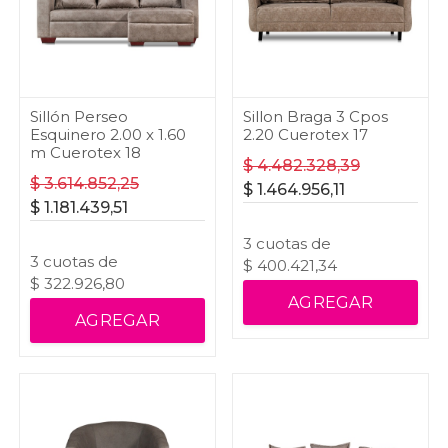
Sillón Perseo
Sillon Braga 3 Cpos
Esquinero 2.00 x 1.60
2.20 Cuerotex 17
m Cuerotex 18
$
4.482.328,39
$
3.614.852,25
$
1.464.956,11
$
1.181.439,51
3
cuotas
de
3
cuotas
de
$
400.421,34
$
322.926,80
AGREGAR
AGREGAR