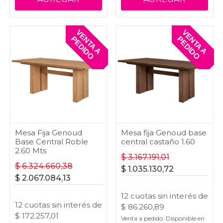
V
E
T
A
A
E
D
I
D
V
E
T
A
A
E
D
I
D
N
P
O
N
P
O
Mesa Fija Genoud
Mesa fija Genoud base
Base Central Roble
central castaño 1.60
2.60 Mts
$
3.167.191,01
$
6.324.660,38
$
1.035.130,72
$
2.067.084,13
12
cuotas
sin interés
de
12
cuotas
sin interés
de
$
86.260,89
$
172.257,01
Venta a pedido. Disponible en