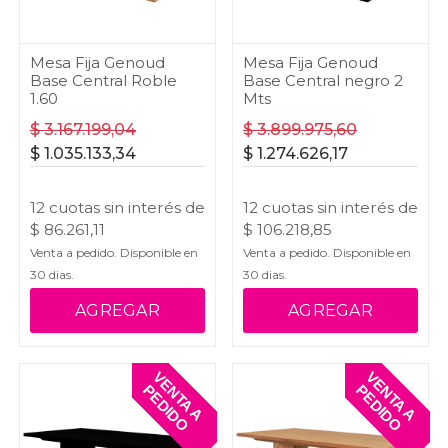
Mesa Fija Genoud
Mesa Fija Genoud
Base Central Roble
Base Central negro 2
1.60
Mts
$
3.167.199,04
$
3.899.975,60
$
1.035.133,34
$
1.274.626,17
12
cuotas
sin interés
de
12
cuotas
sin interés
de
$
86.261,11
$
106.218,85
Venta a pedido. Disponible en
Venta a pedido. Disponible en
30
dias.
30
dias.
AGREGAR
AGREGAR
V
E
T
A
A
E
D
I
D
V
E
T
A
A
E
D
I
D
N
P
O
N
P
O