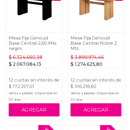
Mesa Fija Genoud
Mesa Fija Genoud
Base Central 2,60 Mts
Base Central Roble 2
negro
Mts
$
6.324.660,38
$
3.899.974,46
$
2.067.084,13
$
1.274.625,80
12
cuotas
sin interés
de
12
cuotas
sin interés
de
$
172.257,01
$
106.218,82
Venta a pedido. Disponible en
Venta a pedido. Disponible en
30
dias.
30
dias.
AGREGAR
AGREGAR