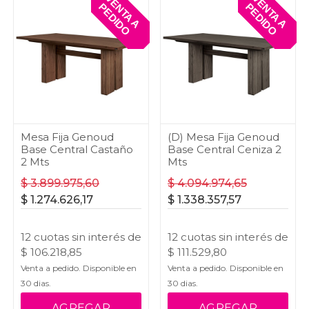
V
E
T
A
A
E
D
I
D
V
E
T
A
A
E
D
I
D
N
P
O
N
P
O
Mesa Fija Genoud
(D) Mesa Fija Genoud
Base Central Castaño
Base Central Ceniza 2
2 Mts
Mts
$
3.899.975,60
$
4.094.974,65
$
1.274.626,17
$
1.338.357,57
12
cuotas
sin interés
de
12
cuotas
sin interés
de
$
106.218,85
$
111.529,80
Venta a pedido. Disponible en
Venta a pedido. Disponible en
30
dias.
30
dias.
AGREGAR
AGREGAR