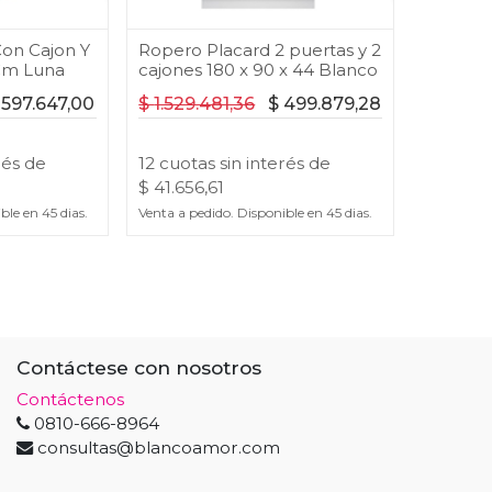
on Cajon Y
Ropero Placard 2 puertas y 2
Cm Luna
cajones 180 x 90 x 44 Blanco
$
597.647,00
$
1.529.481,36
$
499.879,28
rés
de
12
cuotas
sin interés
de
$
41.656,61
ible en
45
dias.
Venta a pedido. Disponible en
45
dias.
Contáctese con nosotros
Contáctenos
0810-666-8964
consultas@blancoamor.com