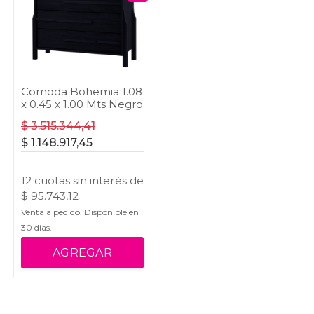
Comoda Bohemia 1.08
x 0.45 x 1.00 Mts Negro
$
3.515.344,41
$
1.148.917,45
12
cuotas
sin interés
de
$
95.743,12
Venta a pedido. Disponible en
30
dias.
AGREGAR