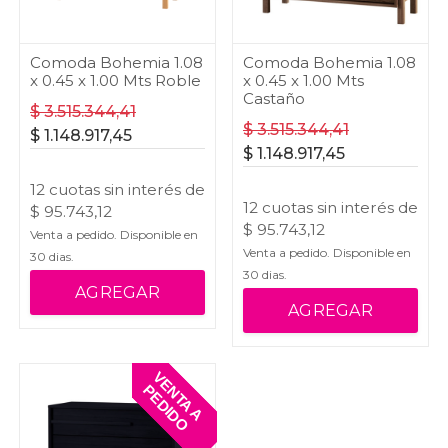
Comoda Bohemia 1.08
Comoda Bohemia 1.08
x 0.45 x 1.00 Mts Roble
x 0.45 x 1.00 Mts
Castaño
$
3.515.344,41
$
3.515.344,41
$
1.148.917,45
$
1.148.917,45
12
cuotas
sin interés
de
12
cuotas
sin interés
de
$
95.743,12
$
95.743,12
Venta a pedido. Disponible en
Venta a pedido. Disponible en
30
dias.
30
dias.
AGREGAR
AGREGAR
V
E
T
A
A
E
D
I
D
N
P
O