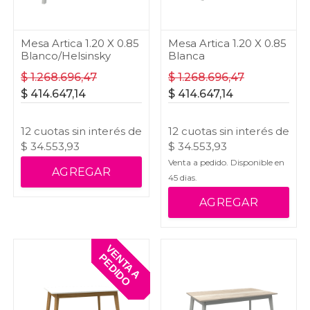
Mesa Artica 1.20 X 0.85
Mesa Artica 1.20 X 0.85
Blanco/Helsinsky
Blanca
$
1.268.696,47
$
1.268.696,47
$
414.647,14
$
414.647,14
12
cuotas
sin interés
de
12
cuotas
sin interés
de
$
34.553,93
$
34.553,93
Venta a pedido. Disponible en
AGREGAR
45
dias.
AGREGAR
V
E
T
A
A
E
D
I
D
N
P
O