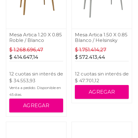
Mesa Artica 1.20 X 0.85
Mesa Artica 1.50 X 0.85
Roble / Blanco
Blanco / Helsinsky
$
1.268.696,47
$
1.751.414,27
$
414.647,14
$
572.413,44
12
cuotas
sin interés
de
12
cuotas
sin interés
de
$
34.553,93
$
47.701,12
Venta a pedido. Disponible en
AGREGAR
45
dias.
AGREGAR