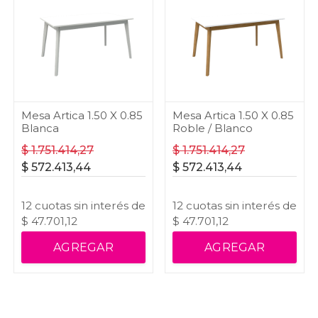
Mesa Artica 1.50 X 0.85
Mesa Artica 1.50 X 0.85
Blanca
Roble / Blanco
$
1.751.414,27
$
1.751.414,27
$
572.413,44
$
572.413,44
12
cuotas
sin interés
de
12
cuotas
sin interés
de
$
47.701,12
$
47.701,12
AGREGAR
AGREGAR