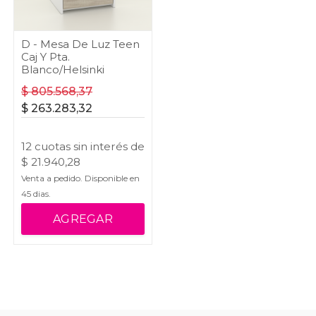
D - Mesa De Luz Teen
Caj Y Pta.
Blanco/Helsinki
$
805.568,37
$
263.283,32
12
cuotas
sin interés
de
$
21.940,28
Venta a pedido. Disponible en
45
dias.
AGREGAR