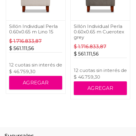
Sillón Individual Perla
Sillón Individual Perla
0.60x0.65 m Lino 15
0.60x0.65 m Cuerotex
grey
$
1.716.833,87
$
1.716.833,87
$
561.111,56
$
561.111,56
12
cuotas
sin interés
de
12
cuotas
sin interés
de
$
46.759,30
$
46.759,30
AGREGAR
AGREGAR
Sucursales