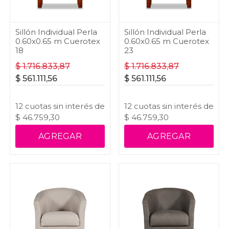
Sillón Individual Perla
Sillón Individual Perla
0.60x0.65 m Cuerotex
0.60x0.65 m Cuerotex
18
23
$
1.716.833,87
$
1.716.833,87
$
561.111,56
$
561.111,56
12
cuotas
sin interés
de
12
cuotas
sin interés
de
$
46.759,30
$
46.759,30
AGREGAR
AGREGAR