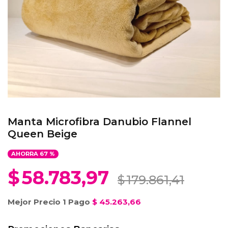
Manta Microfibra Danubio Flannel
Queen Beige
AHORRA
67
%
$
58.783,97
$
179.861,41
Mejor Precio 1 Pago
$
45.263,66