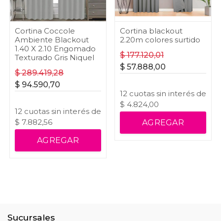
Cortina Coccole
Cortina blackout
Ambiente Blackout
2.20m colores surtido
1.40 X 2.10 Engomado
$
177.120,01
Texturado Gris Niquel
$
57.888,00
$
289.419,28
$
94.590,70
12
cuotas
sin interés
de
$
4.824,00
12
cuotas
sin interés
de
$
7.882,56
AGREGAR
AGREGAR
Sucursales