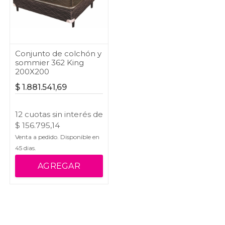
Conjunto de colchón y
sommier 362 King
200X200
$
1.881.541,69
12
cuotas
sin interés
de
$
156.795,14
Venta a pedido. Disponible en
45
dias.
AGREGAR