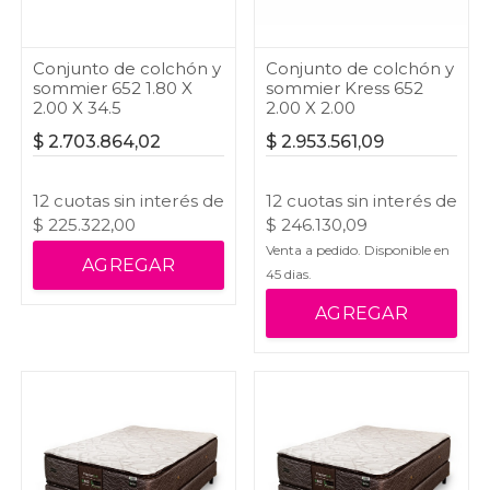
Conjunto de colchón y
Conjunto de colchón y
sommier 652 1.80 X
sommier Kress 652
2.00 X 34.5
2.00 X 2.00
$
2.703.864,02
$
2.953.561,09
12
cuotas
sin interés
de
12
cuotas
sin interés
de
$
225.322,00
$
246.130,09
Venta a pedido. Disponible en
AGREGAR
45
dias.
AGREGAR