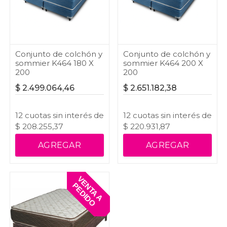
Conjunto de colchón y
Conjunto de colchón y
sommier K464 180 X
sommier K464 200 X
200
200
$
2.499.064,46
$
2.651.182,38
12
cuotas
sin interés
de
12
cuotas
sin interés
de
$
208.255,37
$
220.931,87
AGREGAR
AGREGAR
V
E
T
A
A
E
D
I
D
N
P
O