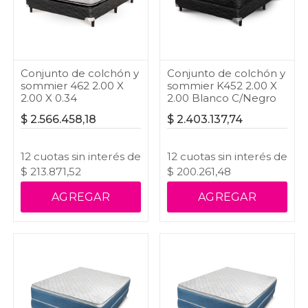
Conjunto de colchón y
Conjunto de colchón y
sommier 462 2.00 X
sommier K452 2.00 X
2.00 X 0.34
2.00 Blanco C/Negro
$
2.566.458,18
$
2.403.137,74
12
cuotas
sin interés
de
12
cuotas
sin interés
de
$
213.871,52
$
200.261,48
AGREGAR
AGREGAR