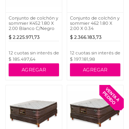
Conjunto de colchón y
Conjunto de colchón y
sommier K452 1.80 X
sommier 462 1.80 X
2.00 Blanco C/Negro
2.00 X 0.34
$
2.225.971,73
$
2.366.183,73
12
cuotas
sin interés
de
12
cuotas
sin interés
de
$
185.497,64
$
197.181,98
AGREGAR
AGREGAR
V
E
T
A
A
E
D
I
D
N
P
O