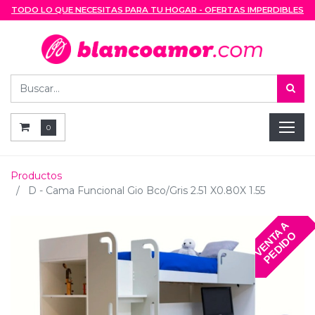
TODO LO QUE NECESITAS PARA TU HOGAR - OFERTAS IMPERDIBLES
0
Productos
D - Cama Funcional Gio Bco/Gris 2.51 X0.80X 1.55
V
E
N
T
A
A
P
E
D
I
D
O