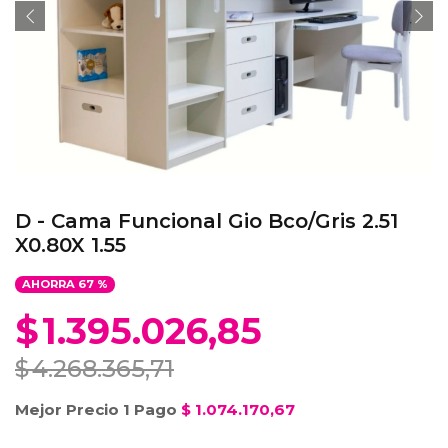
D - Cama Funcional Gio Bco/Gris 2.51
X0.80X 1.55
AHORRA
67
%
$
1.395.026,85
$
4.268.365,71
Mejor Precio 1 Pago
$
1.074.170,67