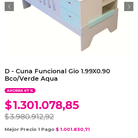
D - Cuna Funcional Gio 1.99X0.90
Bco/Verde Aqua
AHORRA
67
%
$
1.301.078,85
$
3.980.912,92
Mejor Precio 1 Pago
$
1.001.830,71