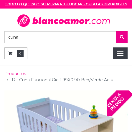
TODO LO QUE NECESITAS PARA TU HOGAR - OFERTAS IMPERDIBLES
0
Productos
D - Cuna Funcional Gio 1.99X0.90 Bco/Verde Aqua
V
E
N
T
A
A
P
E
D
I
D
O