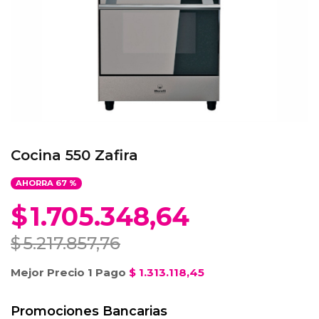
Cocina 550 Zafira
AHORRA
67
%
$
1.705.348,64
$
5.217.857,76
Mejor Precio 1 Pago
$
1.313.118,45
Promociones Bancarias