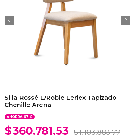
Silla Rossé L/Roble Leriex Tapizado
Chenille Arena
AHORRA
67
%
$
360.781,53
$
1.103.883,77