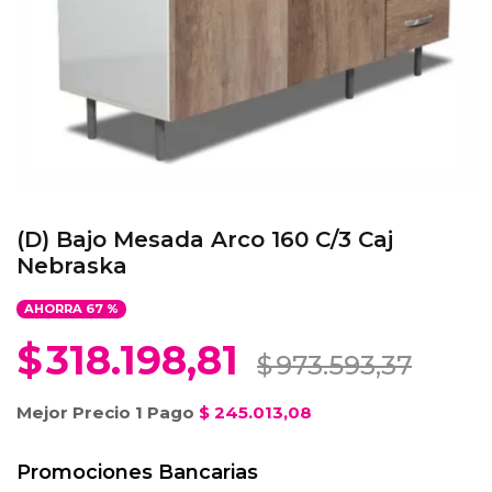
(D) Bajo Mesada Arco 160 C/3 Caj
Nebraska
AHORRA
67
%
$
318.198,81
$
973.593,37
Mejor Precio 1 Pago
$
245.013,08
Promociones Bancarias