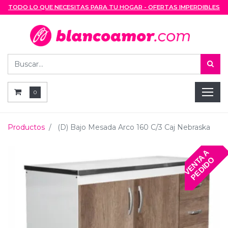
TODO LO QUE NECESITAS PARA TU HOGAR - OFERTAS IMPERDIBLES
0
Productos
(D) Bajo Mesada Arco 160 C/3 Caj Nebraska
V
E
N
T
A
A
P
E
D
I
D
O