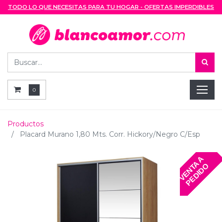
TODO LO QUE NECESITAS PARA TU HOGAR - OFERTAS IMPERDIBLES
0
Productos
Placard Murano 1,80 Mts. Corr. Hickory/Negro C/Esp
V
E
N
T
A
A
P
E
D
I
D
O