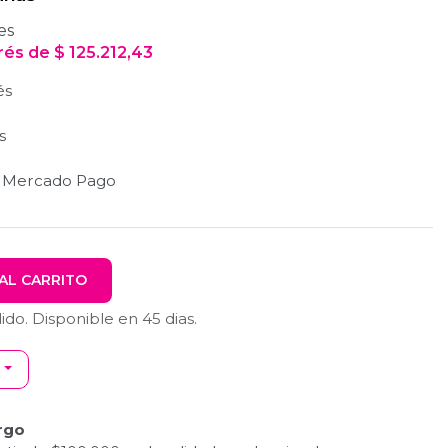
es
erés
de
$
125.212,43
és
s
n Mercado Pago
AL CARRITO
dido. Disponible en
45
dias.
rgo