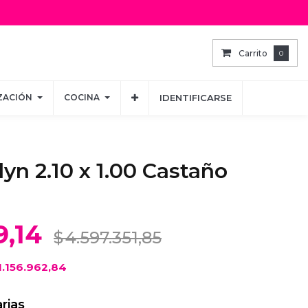
Carrito
Carrito
0
0
ZACIÓN
ZACIÓN
COCINA
COCINA
IDENTIFICARSE
IDENTIFICARSE
yn 2.10 x 1.00 Castaño
9,14
$
4.597.351,85
1.156.962,84
rias