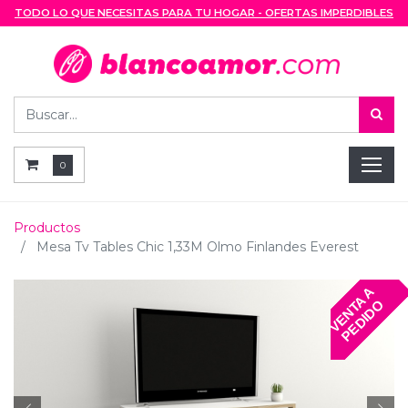
TODO LO QUE NECESITAS PARA TU HOGAR - OFERTAS IMPERDIBLES
0
Productos
Mesa Tv Tables Chic 1,33M Olmo Finlandes Everest
V
E
N
T
A
A
P
E
D
I
D
O