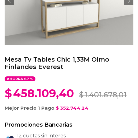
Mesa Tv Tables Chic 1,33M Olmo
Finlandes Everest
AHORRA
67
%
$
458.109,40
$
1.401.678,01
Mejor Precio 1 Pago
$
352.744,24
Promociones Bancarias
12 cuotas sin interes