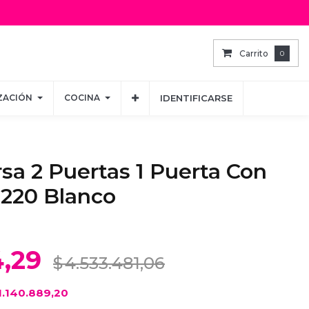
Carrito
Carrito
0
0
ZACIÓN
ZACIÓN
COCINA
COCINA
IDENTIFICARSE
IDENTIFICARSE
rsa 2 Puertas 1 Puerta Con
X220 Blanco
4,29
$
4.533.481,06
1.140.889,20