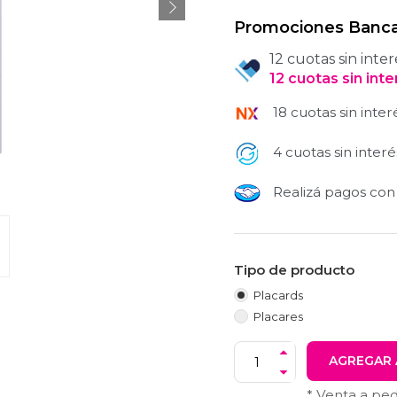
Promociones Banca
12 cuotas sin inter
12
cuotas
sin int
18 cuotas sin inter
4 cuotas sin interé
Realizá pagos co
Tipo de producto
Placards
Placares
AGREGAR 
* Venta a pe