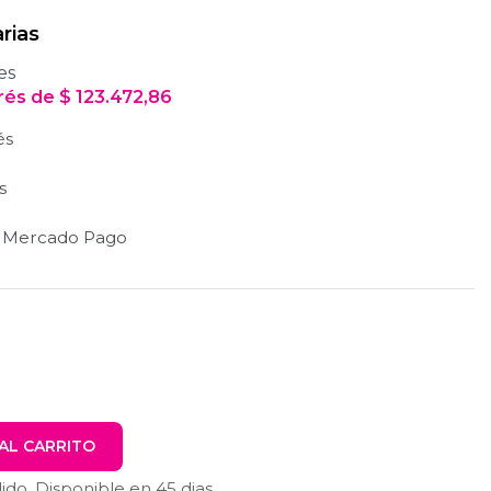
rias
es
erés
de
$
123.472,86
és
s
n Mercado Pago
AL CARRITO
dido. Disponible en
45
dias.