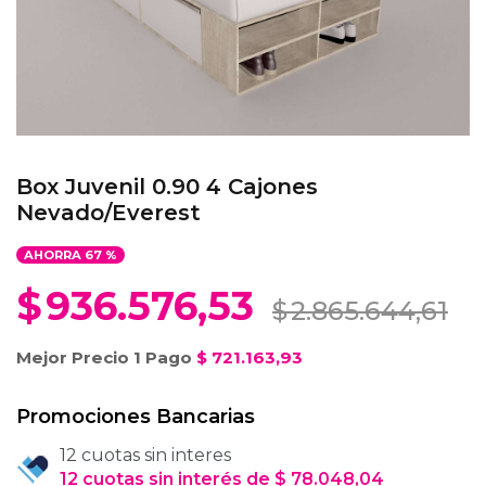
Box Juvenil 0.90 4 Cajones
Nevado/Everest
AHORRA
67
%
$
936.576,53
$
2.865.644,61
Mejor Precio 1 Pago
$
721.163,93
Promociones Bancarias
12 cuotas sin interes
12
cuotas
sin interés
de
$
78.048,04