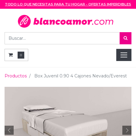
TODO LO QUE NECESITAS PARA TU HOGAR - OFERTAS IMPERDIBLES
0
Productos
Box Juvenil 0.90 4 Cajones Nevado/Everest