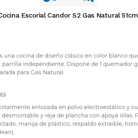
Cocina Escorial Candor S2 Gas Natural 51c
s una cocina de diseño clásico en color blanco q
ón parrilla independiente. Dispone de 1 quemador 
parada para Gas Natural.
les
totalmente enlozada en polvo electroestático y c
a desmontable y reja de plancha con apoya ollas. P
ectado, manija de plástico, respaldo extraible, horn
lean).