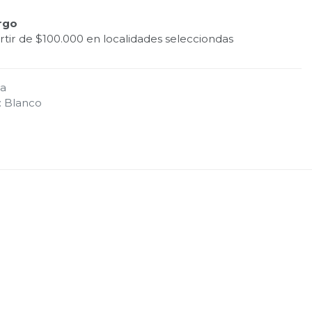
rgo
tir de $100.000 en localidades selecciondas
na
:
Blanco