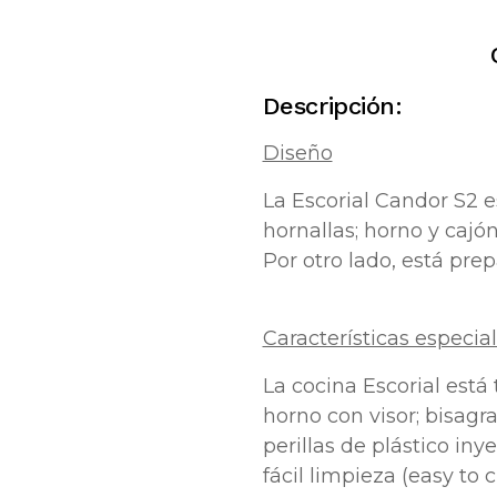
Descripción:
Diseño
La Escorial Candor S2 e
hornallas; horno y caj
Por otro lado, está pre
Características especia
La
cocina Escorial
está 
horno con visor; bisagr
perillas de plástico iny
fácil limpieza (easy to c