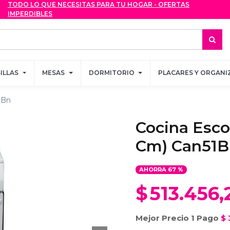
TODO LO QUE NECESITAS PARA TU HOGAR - OFERTAS
TODO LO QUE NECESITAS PARA TU HOGAR - OFERTAS
IMPERDIBLES
IMPERDIBLES
SILLAS
SILLAS
MESAS
MESAS
DORMITORIO
DORMITORIO
PLACARES Y ORGANI
PLACARES Y ORGANI
1Bn
Cocina Esco
Cm) Can51B
AHORRA
67
%
$
513.456,
Mejor Precio 1 Pago
$