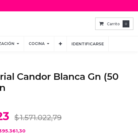
Carrito
Carrito
0
0
ZACIÓN
ZACIÓN
COCINA
COCINA
IDENTIFICARSE
IDENTIFICARSE
rial Candor Blanca Gn (50
n
23
$
1.571.022,79
395.361,30