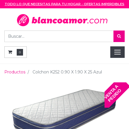
TODO LO QUE NECESITAS PARA TU HOGAR - OFERTAS IMPERDIBLES
0
Productos
Colchon K252 0.90 X 1.90 X 25 Azul
V
E
N
T
A
A
P
E
D
I
D
O