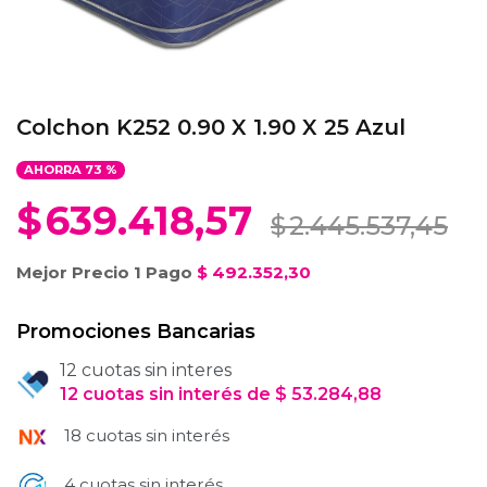
Colchon K252 0.90 X 1.90 X 25 Azul
AHORRA
73
%
$
639.418,57
$
2.445.537,45
Mejor Precio 1 Pago
$
492.352,30
Promociones Bancarias
12 cuotas sin interes
12
cuotas
sin interés
de
$
53.284,88
18 cuotas sin interés
4 cuotas sin interés