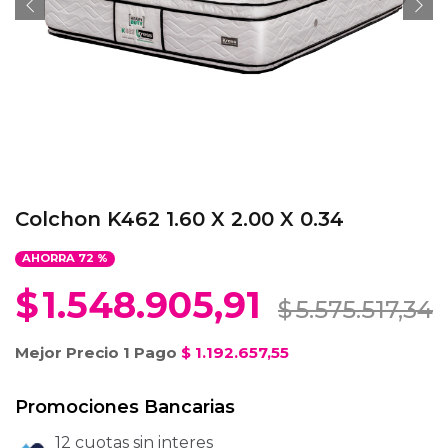
Colchon K462 1.60 X 2.00 X 0.34
AHORRA
72
%
$
1.548.905,91
$
5.575.517,34
Mejor Precio 1 Pago
$
1.192.657,55
Promociones Bancarias
12 cuotas sin interes