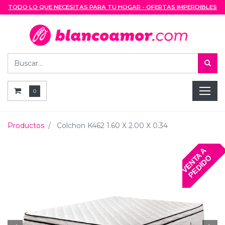
TODO LO QUE NECESITAS PARA TU HOGAR - OFERTAS IMPERDIBLES
0
Productos
Colchon K462 1.60 X 2.00 X 0.34
V
E
N
T
A
A
P
E
D
I
D
O