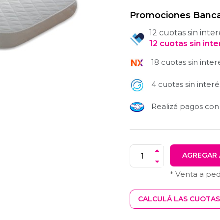
Promociones Banca
12 cuotas sin inter
12
cuotas
sin int
18 cuotas sin inter
4 cuotas sin interé
Realizá pagos co
AGREGAR 
* Venta a pe
CALCULÁ LAS CUOTAS