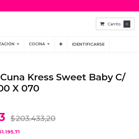
Carrito
Carrito
0
0
ZACIÓN
ZACIÓN
COCINA
COCINA
IDENTIFICARSE
IDENTIFICARSE
 Cuna Kress Sweet Baby C/
00 X 070
3
$
203.433,20
51.195,71