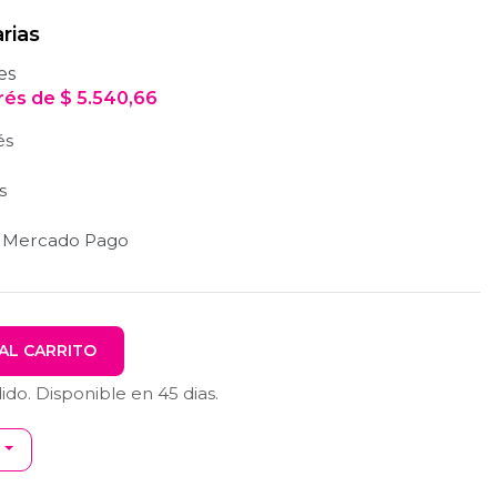
rias
es
erés
de
$
5.540,66
és
s
n Mercado Pago
AL CARRITO
dido. Disponible en
45
dias.