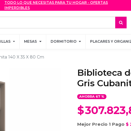
TODO LO QUE NECESITAS PARA TU HOGAR - OFERTAS
TODO LO QUE NECESITAS PARA TU HOGAR - OFERTAS
IMPERDIBLES
IMPERDIBLES
SILLAS
SILLAS
MESAS
MESAS
DORMITORIO
DORMITORIO
PLACARES Y ORGANI
PLACARES Y ORGANI
banita 140 X 35 X 80 Cm
Biblioteca d
Gris Cubani
AHORRA
67
%
$
307.823,
Mejor Precio 1 Pago
$