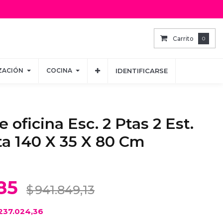
Carrito
Carrito
0
0
ZACIÓN
ZACIÓN
COCINA
COCINA
IDENTIFICARSE
IDENTIFICARSE
e oficina Esc. 2 Ptas 2 Est.
ta 140 X 35 X 80 Cm
85
$
941.849,13
237.024,36