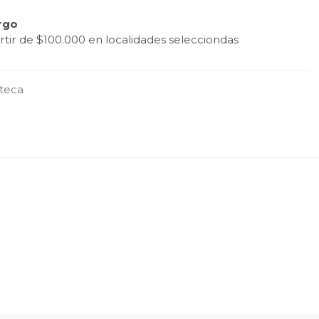
rgo
tir de $100.000 en localidades selecciondas
oteca