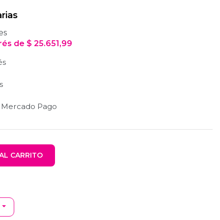
rias
es
erés
de
$
25.651,99
és
s
n Mercado Pago
AL CARRITO