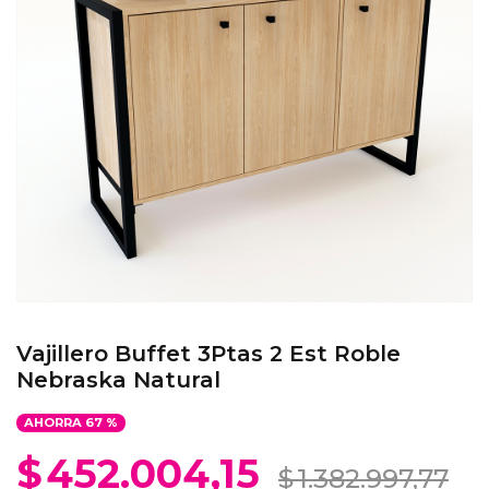
Vajillero Buffet 3Ptas 2 Est Roble
Nebraska Natural
AHORRA
67
%
$
452.004,15
$
1.382.997,77