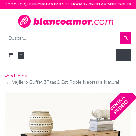
TODO LO QUE NECESITAS PARA TU HOGAR - OFERTAS IMPERDIBLES
0
Productos
Vajillero Buffet 3Ptas 2 Est Roble Nebraska Natural
V
E
N
T
A
A
P
E
D
I
D
O