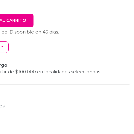
AL CARRITO
dido. Disponible en
45
dias.
rgo
tir de $100.000 en localidades selecciondas
nes