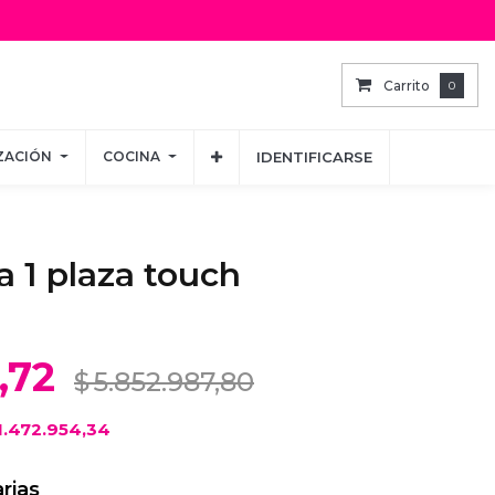
Carrito
Carrito
0
0
ZACIÓN
ZACIÓN
COCINA
COCINA
IDENTIFICARSE
IDENTIFICARSE
a 1 plaza touch
,72
$
5.852.987,80
1.472.954,34
rias