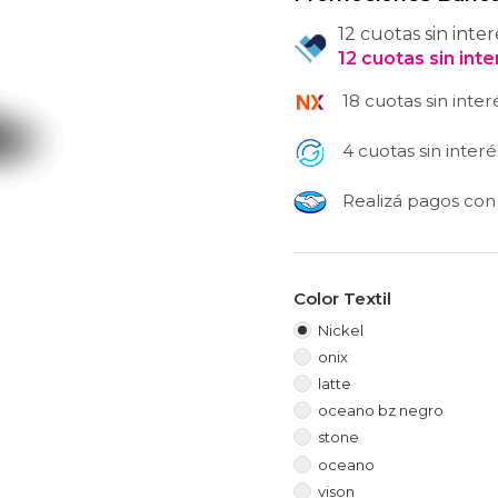
12 cuotas sin inter
12
cuotas
sin int
18 cuotas sin inter
4 cuotas sin interé
Realizá pagos co
Color Textil
Nickel
onix
latte
oceano bz negro
stone
oceano
vison