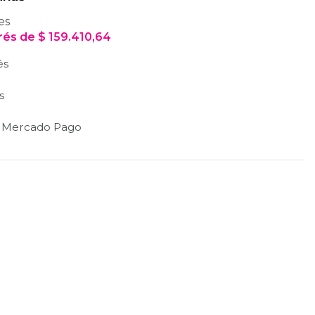
es
erés
de
$
159.410,64
és
s
n Mercado Pago