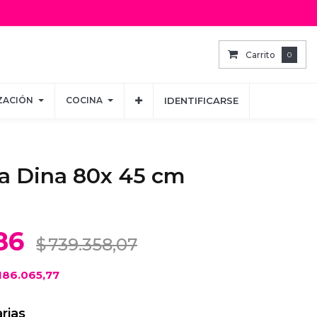
Carrito
Carrito
0
0
ZACIÓN
ZACIÓN
COCINA
COCINA
IDENTIFICARSE
IDENTIFICARSE
a Dina 80x 45 cm
86
$
739.358,07
186.065,77
rias