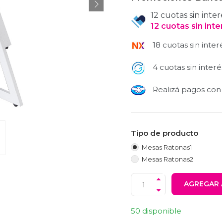
12 cuotas sin inter
12
cuotas
sin int
18 cuotas sin inter
4 cuotas sin interé
Realizá pagos co
Tipo de producto
Mesas Ratonas1
Mesas Ratonas2
AGREGAR 
50 disponible