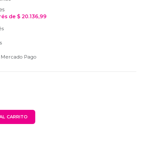
es
erés
de
$
20.136,99
és
s
n Mercado Pago
AL CARRITO