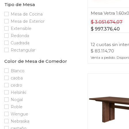
Tipo de Mesa
Mesa Vetra 1.60x
Mesa de Cocina
Mesa de Exterior
$
3.051.674,07
Extensible
$
997.376,40
Redonda
Cuadrada
12
cuotas
sin inte
Rectangular
$
83.114,70
Venta a pedido. Dispon
Color de Mesa de Comedor
Blanco
caoba
cedro
Helsinki
Nogal
Roble
Wengue
Nebraska
castaño