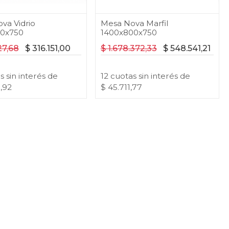
va Vidrio
Mesa Nova Marfil
00x750
1400x800x750
27,68
$
316.151,00
$
1.678.372,33
$
548.541,21
as
sin interés
de
12
cuotas
sin interés
de
,92
$
45.711,77