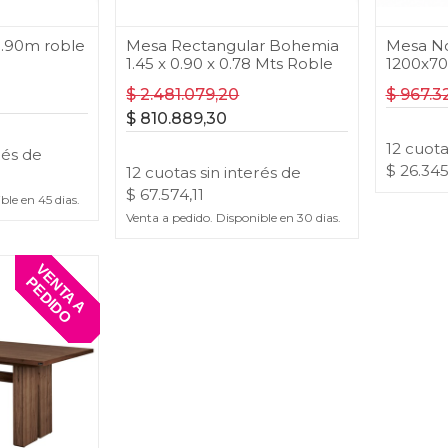
0.90m roble
Mesa Rectangular Bohemia
Mesa No
1.45 x 0.90 x 0.78 Mts Roble
1200x7
$
2.481.079,20
$
967.3
$
810.889,30
12
cuot
rés
de
$
26.345
12
cuotas
sin interés
de
$
67.574,11
ible en
45
dias.
Venta a pedido. Disponible en
30
dias.
V
E
T
A
A
E
D
I
D
N
P
O