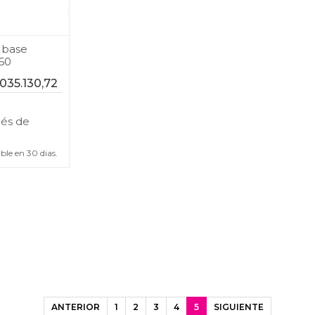
 base
.60
.035.130,72
rés
de
ible en
30
dias.
ANTERIOR
1
2
3
4
5
SIGUIENTE