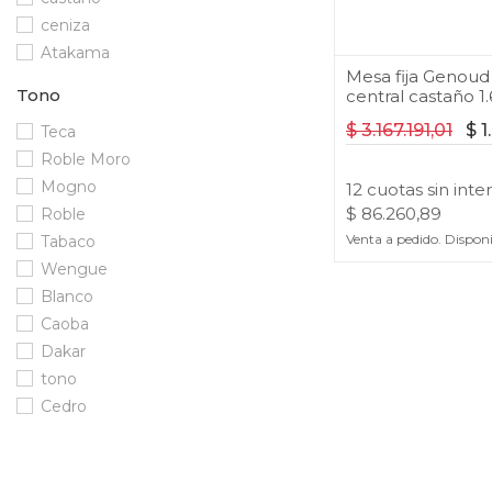
ceniza
Atakama
Mesa fija Genoud
Tono
central castaño 1
$
3.167.191,01
$
1
Teca
Roble Moro
Mogno
12
cuotas
sin inte
$
86.260,89
Roble
Venta a pedido. Dispon
Tabaco
Wengue
Blanco
Caoba
Dakar
tono
Cedro